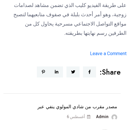
على طريقة الفيديو كليب الذي تضمن مشاهد لصدامات
زوجية، وهو أمر أحدث بلبلة في صفوف متابعيهما لتصبح
مواقع التواصل الاجتماعي مسرحية يحاول كل من
الطرفين رسم نهايتها بطريقته.
on
Leave a Comment
دكتور
Share:
فود
يمنع
شروق
من
السفر
مصدر مقرب من شادي المولوي ينفي عبر
و”ترند
Admin
أغسطس 6
بيروت”
تكشف