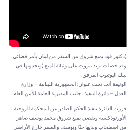
(دكتور فود يمنع شروق من السفر من لبنان بأمر قضائي،
وقد حصلت ترند بيروت على وثيقة المنع (وتجدونها في
لينك اليوتيوب المرفق.
الوثيقة أتت تحت عنوان: الجمهورية اللبنانية – وزارة
العدل – دائرة التنفيذ.. جانب المديرية العامة للأمن العام.
قررت الدائرة تنفيذ الحكم الصادر عن المحكمة الروحية
الأورثوذكسية ويقضي بمنع شروق محمد يوسف ضاهر
من اصطحاب ولديها حنّا ويوسف والسفر خارج الأراضي