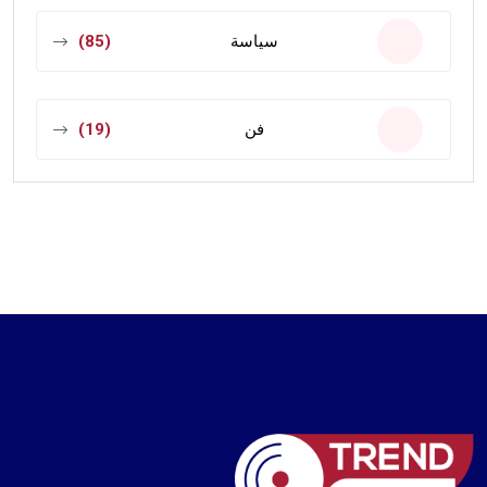
سياسة
(85)
فن
(19)