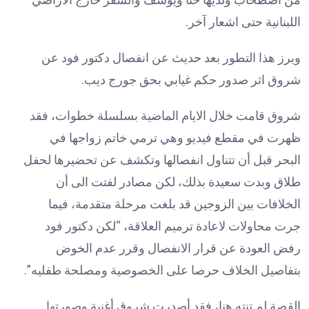
اللبنانية حتى اشعار آخر.
وبرز هذا التطور بعد حديث عن انفصال دكتور فود عن
شروق اثر صدور حكم غيابي بحق جورج ديب.
شروق قامت خلال الايام الماضية بسلسلة خطوات، فقد
ظهرت في مقطع فيديو وهي ترمي خاتم زواجها في
البحر قبل أن تتناول انفصالها وتكشف عن تحضيرها لحفل
طلاق وبدت سعيدة بذلك، لكن مصادر لفتت الى أن
الخلافات بين الزوجين قد بلغت مرحلة متقدمة، فيما
جرت محاولات لاعادة ترميم العلاقة، “لكن دكتور فود
رفض العودة عن قرار الانفصال وقرر عدم الخوض
بتفاصيل الخلاف حرصا على الخصوصية ومصلحة طفليه”.
القصة لم تنته هنا، فقد أصدرت شروق أغنية وصورتها