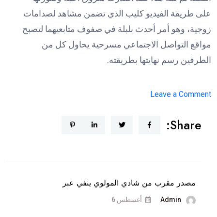
على طريقة الفيديو كليب الذي تضمن مشاهد لصدامات
زوجية، وهو أمر أحدث بلبلة في صفوف متابعيهما لتصبح
مواقع التواصل الاجتماعي مسرحية يحاول كل من
الطرفين رسم نهايتها بطريقته.
on
Leave a Comment
دكتور
Share:
فود
يمنع
شروق
من
السفر
مصدر مقرب من شادي المولوي ينفي عبر
و”ترند
Admin
أغسطس 6
بيروت”