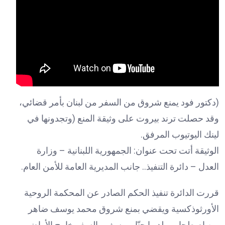
(دكتور فود يمنع شروق من السفر من لبنان بأمر قضائي،
وقد حصلت ترند بيروت على وثيقة المنع (وتجدونها في
لينك اليوتيوب المرفق.
الوثيقة أتت تحت عنوان: الجمهورية اللبنانية – وزارة
العدل – دائرة التنفيذ.. جانب المديرية العامة للأمن العام.
قررت الدائرة تنفيذ الحكم الصادر عن المحكمة الروحية
الأورثوذكسية ويقضي بمنع شروق محمد يوسف ضاهر
من اصطحاب ولديها حنّا ويوسف والسفر خارج الأراضي