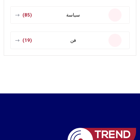
سياسة
(85)
فن
(19)