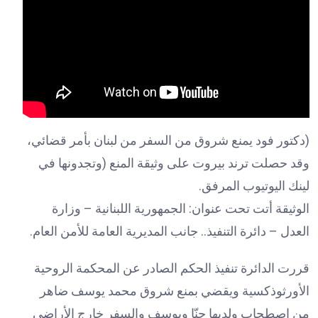
(دكتور فود يمنع شروق من السفر من لبنان بأمر قضائي،
وقد حصلت ترند بيروت على وثيقة المنع (وتجدونها في
لينك اليوتيوب المرفق.
الوثيقة أتت تحت عنوان: الجمهورية اللبنانية – وزارة
العدل – دائرة التنفيذ.. جانب المديرية العامة للأمن العام.
قررت الدائرة تنفيذ الحكم الصادر عن المحكمة الروحية
الأورثوذكسية ويقضي بمنع شروق محمد يوسف ضاهر
من اصطحاب ولديها حنّا ويوسف والسفر خارج الأراضي