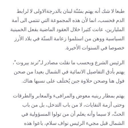
طبعا لا شك أنه يهتم بسُنّة لبنان بالدرجةالاولى لا لرابط
الدم فحسب، انما لأن هذه المجموعة التي تنتمي الى أمة
المليارين، عانت كثيرا خلال العقود الماضية بفعل الخمينية
السياسية ووهن من استلموا زعامة السنّة في بلاد الأرز
خصوصا في السنوات الأخيرة.
الرئيس الشرع وبحسب ما نقلت مصادر لـ”ترند بيروت”،
يهتم بأدق التفاصيل الانمائية في الشمال بعيدا من صحن
فول هنا وصحن حلاوة جبن يُختلَف على نسبها هناك.
يهتم بمطار رينيه معوض والمرافىء والمعابر والطرقات
وحتى أزمة النفايات، لا من باب التدخل، بل من باب
الحثّ، لا سيما وأنه يعلم أن من تولوا المسؤولية في
الشمال قبل مجيء الرئيس نواف سلام، باعوا هذه