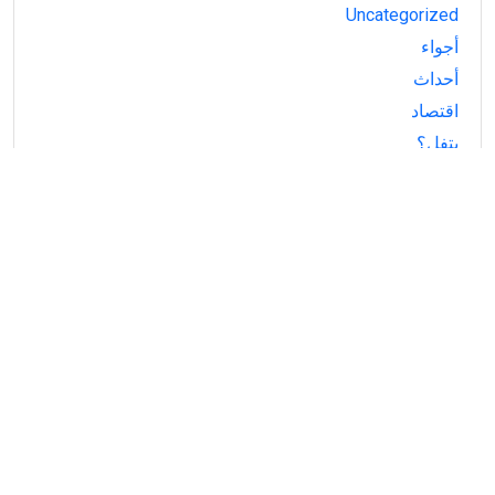
Uncategorized
أجواء
أحداث
اقتصاد
بتفل؟
بغير دني
سياسة
شو الأكلة؟
فن
وين هون؟
Stay Connected
Facebook
Follow