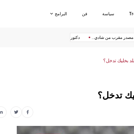
Tr
سياسة
فن
البرامج
مصدر مقرب من شادي...
دكتور فود يمنع شروق...
نواف سلام يط
د بخليك تدخل؟
يك تدخل؟