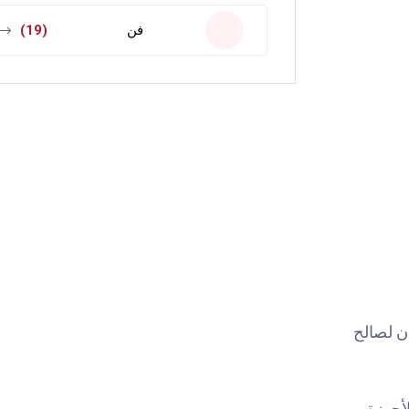
فن
(19)
ان لصالح
لأجهزة