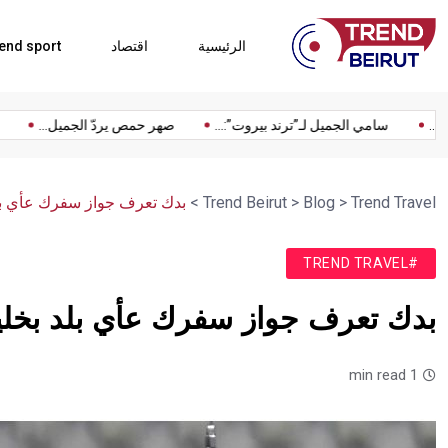
الرئيسية
اقتصاد
end sport
قي مع...
سامي الجميل لـ”ترند بيروت”:...
صهر حمص يردّ الجميل...
Trend Travel
>
Blog
>
Trend Beirut
>
بدك تعرف جواز سفرك عأي بل
#TREND TRAVEL
بدك تعرف جواز سفرك عأي بلد بخل
1 min read