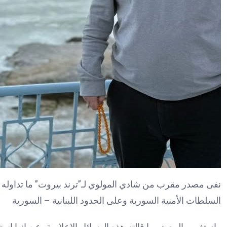
نفى مصدر مقرب من شادي المولوي لـ”ترند بيروت” ما تداوله أكث
السلطات الأمنية السورية وعلى الحدود اللبنانية – السورية
واستغرب المصدر ما قالته هذه الوسائل الاعلامية، عن انها استقت 