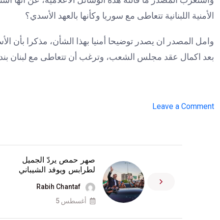
الأمنية اللبنانية تتعاطى مع سوريا وكأنها بالعهد الأسدي؟
وامل المصدر ان يصدر توضيحا أمنيا بهذا الشأن، مذكرا بأن الأ
بعد اكمال عقد مجلس الشعب، وترغب أن تتعاطى مع لبنان بندية 
on
Leave a Comment
مصدر
مقرب
من
صهر حمص يردّ الجميل
شادي
لطرابس ويوفد الشيباني
المولوي
Rabih Chantaf
ينفي
أغسطس 5
عبر
“ترند