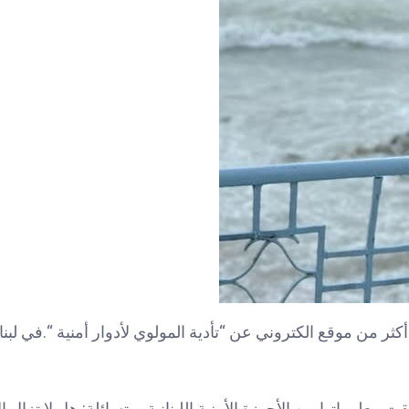
ر من موقع الكتروني عن “تأدية المولوي لأدوار أمنية “.في لبن
معلوماتها من الأجهزة الأمنية اللبنانية، متسائلة: هل لا تزال ا