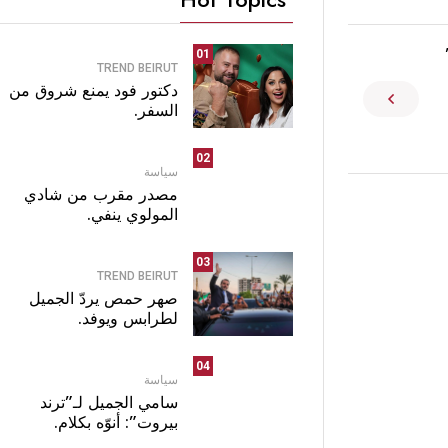
01
TREND BEIRUT
دكتور فود يمنع شروق من
السفر.
02
سياسة
مصدر مقرب من شادي
المولوي ينفي.
03
TREND BEIRUT
صهر حمص يردّ الجميل
لطرابس ويوفد.
04
سياسة
سامي الجميل لـ”ترند
بيروت”: أنوّه بكلام.