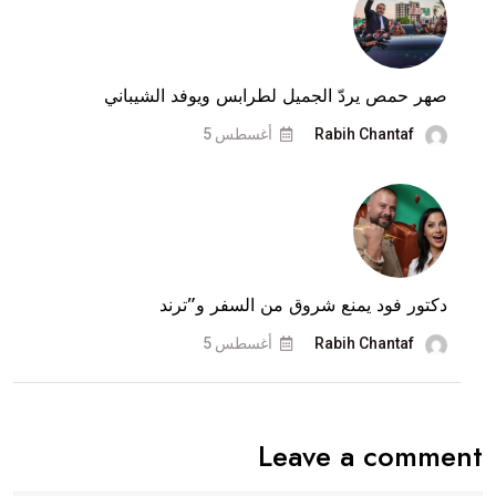
عبر
“ترند
بيروت”
صهر حمص يردّ الجميل لطرابس ويوفد الشيباني
هذه
Rabih Chantaf
أغسطس 5
المزاعم..
دكتور فود يمنع شروق من السفر و”ترند
Rabih Chantaf
أغسطس 5
Leave a comment