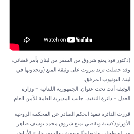
(دكتور فود يمنع شروق من السفر من لبنان بأمر قضائي،
وقد حصلت ترند بيروت على وثيقة المنع (وتجدونها في
لينك اليوتيوب المرفق.
الوثيقة أتت تحت عنوان: الجمهورية اللبنانية – وزارة
العدل – دائرة التنفيذ.. جانب المديرية العامة للأمن العام.
قررت الدائرة تنفيذ الحكم الصادر عن المحكمة الروحية
الأورثوذكسية ويقضي بمنع شروق محمد يوسف ضاهر
من اصطحاب ولديها حنّا ويوسف والسفر خارج الأراضي