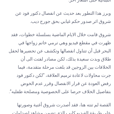
وبرز هذا التطور بعد حديث عن انفصال دكتور فود عن
شروق اثر صدور حكم غيابي بحق جورج ديب.
شروق قامت خلال الايام الماضية بسلسلة خطوات، فقد
ظهرت في مقطع فيديو وهي ترمي خاتم زواجها في
البحر قبل أن تتناول انفصالها وتكشف عن تحضيرها لحفل
طلاق وبدت سعيدة بذلك، لكن مصادر لفتت الى أن
الخلافات بين الزوجين قد بلغت مرحلة متقدمة، فيما
جرت محاولات لاعادة ترميم العلاقة، “لكن دكتور فود
رفض العودة عن قرار الانفصال وقرر عدم الخوض
بتفاصيل الخلاف حرصا على الخصوصية ومصلحة طفليه”.
القصة لم تنته هنا، فقد أصدرت شروق أغنية وصورتها
على طريقة الفيديو كليب الذي تضمن مشاهد لصدامات