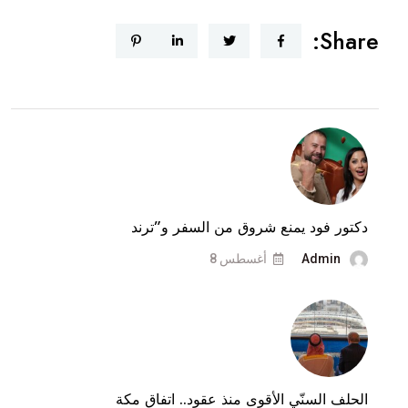
طلاق
Share:
دكتور
فود
وشروق
..
هذه
المرّة
حقيقة
بالوثائق
دكتور فود يمنع شروق من السفر و”ترند
Admin
أغسطس 8
الحلف السنّي الأقوى منذ عقود.. اتفاق مكة