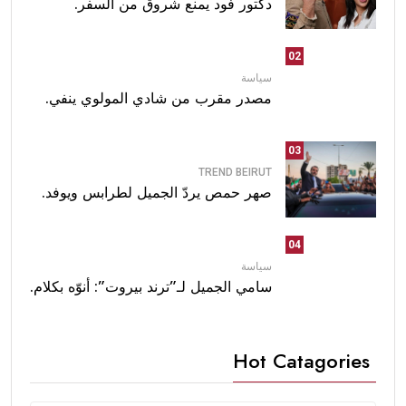
دكتور فود يمنع شروق من السفر.
02
سياسة
مصدر مقرب من شادي المولوي ينفي.
03
TREND BEIRUT
صهر حمص يردّ الجميل لطرابس ويوفد.
04
سياسة
سامي الجميل لـ”ترند بيروت”: أنوّه بكلام.
Hot Catagories