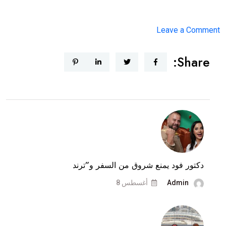
on
Leave a Comment
طلاق
Share:
دكتور
فود
وشروق
..
هذه
المرّة
حقيقة
بالوثائق
دكتور فود يمنع شروق من السفر و”ترند
Admin
أغسطس 8