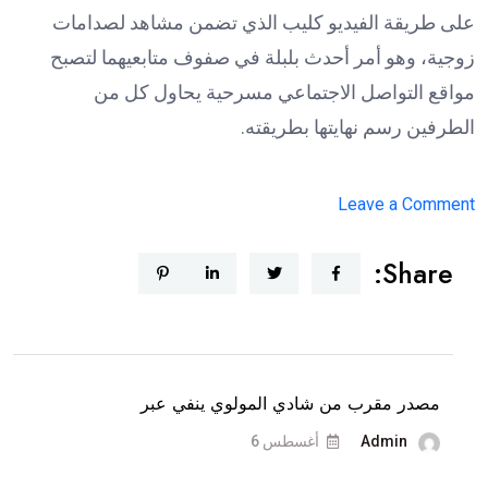
على طريقة الفيديو كليب الذي تضمن مشاهد لصدامات
زوجية، وهو أمر أحدث بلبلة في صفوف متابعيهما لتصبح
مواقع التواصل الاجتماعي مسرحية يحاول كل من
الطرفين رسم نهايتها بطريقته.
on
Leave a Comment
دكتور
Share:
فود
يمنع
شروق
من
السفر
مصدر مقرب من شادي المولوي ينفي عبر
و”ترند
Admin
أغسطس 6
بيروت”
تكشف