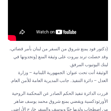
(دكتور فود يمنع شروق من السفر من لبنان بأمر قضائي،
وقد حصلت ترند بيروت على وثيقة المنع (وتجدونها في
لينك اليوتيوب المرفق.
الوثيقة أتت تحت عنوان: الجمهورية اللبنانية – وزارة
العدل – دائرة التنفيذ.. جانب المديرية العامة للأمن العام.
قررت الدائرة تنفيذ الحكم الصادر عن المحكمة الروحية
الأورثوذكسية ويقضي بمنع شروق محمد يوسف ضاهر
من اصطحاب ولديها حنّا ويوسف والسفر خارج الأراضي