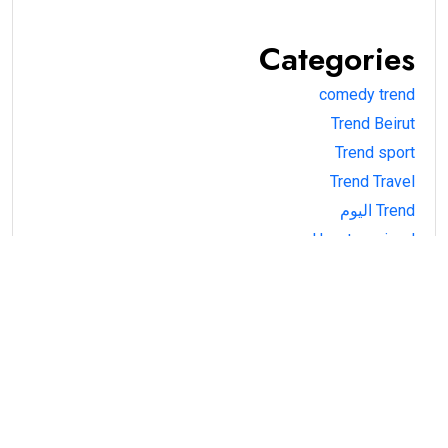
Categories
comedy trend
Trend Beirut
Trend sport
Trend Travel
Trend اليوم
Uncategorized
أجواء
أحداث
اقتصاد
بتفل؟
بغير دني
سياسة
شو الأكلة؟