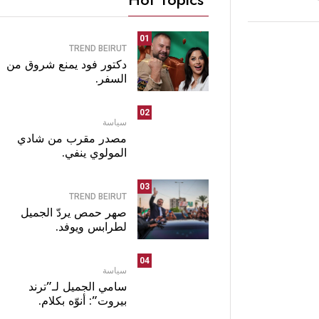
01
TREND BEIRUT
دكتور فود يمنع شروق من
السفر.
02
سياسة
مصدر مقرب من شادي
المولوي ينفي.
03
TREND BEIRUT
صهر حمص يردّ الجميل
لطرابس ويوفد.
04
سياسة
سامي الجميل لـ”ترند
بيروت”: أنوّه بكلام.