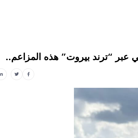
عبر “ترند بيروت” هذه المزاعم..