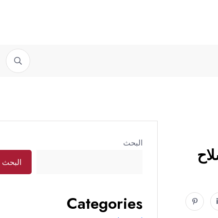
مون...
تيار المستقبل يلتقي مع...
سامي الجميل لـ”ترند بيروت”:...
البحث
لاح
البحث
Categories