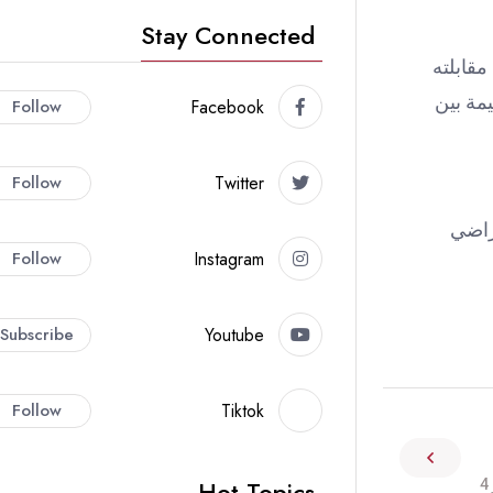
Stay Connected
مقابلته
مة بين
Follow
Facebook
Follow
Twitter
راضي
Follow
Instagram
Subscribe
Youtube
Follow
Tiktok
Hot Topics
4