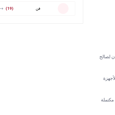
فن
(19)
ان لصالح
لأجهزة
 مكتملة