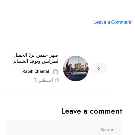
on
Leave a Comment
مصدر
مقرب
من
صهر حمص يردّ الجميل
شادي
لطرابس ويوفد الشيباني
المولوي
Rabih Chantaf
ينفي
أغسطس 5
عبر
“ترند
بيروت”
Leave a comment
هذه
المزاعم..