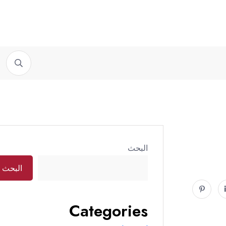
سامي الجميل لـ”ترند بيروت”:...
صهر حمص يردّ الجميل...
البحث
البحث
Categories