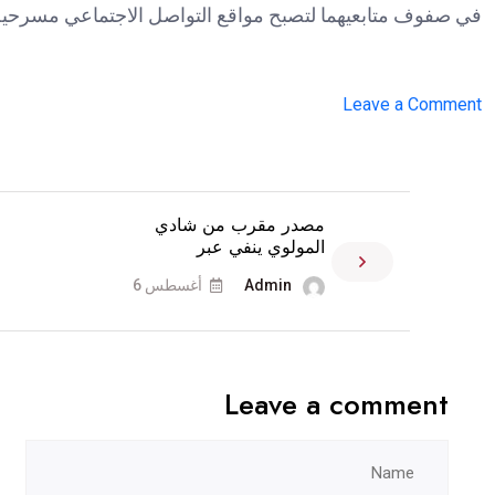
في صفوف متابعيهما لتصبح مواقع التواصل الاجتماعي مسرحية 
on
Leave a Comment
دكتور
فود
يمنع
مصدر مقرب من شادي
شروق
المولوي ينفي عبر
من
Admin
أغسطس 6
السفر
و”ترند
بيروت”
تكشف
Leave a comment
وثيقة
المنع
القضائية..