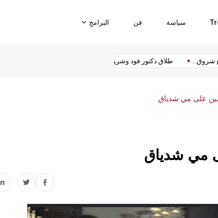
Tr
سياسة
فن
البرامج
د يمنع شروق...
طلاق دكتور فود وشروق...
تيار المستقبل يلتقي مع...
ين على مي شدياق
ى مي شدياق