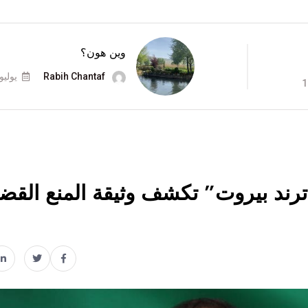
وين هون؟
Rabih Chantaf
يوليو 8
ند بيروت” تكشف وثيقة المنع القضائ