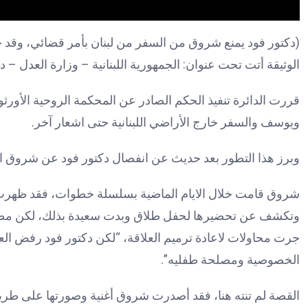
(دكتور فود يمنع شروق من السفر من لبنان بأمر قضائي، وقد ح
الوثيقة أتت تحت عنوان: الجمهورية اللبنانية – وزارة العدل – دائ
قررت الدائرة تنفيذ الحكم الصادر عن المحكمة الروحية الأ
ويوسف والسفر خارج الأراضي اللبنانية حتى اشعار آخر.
وبرز هذا التطور بعد حديث عن انفصال دكتور فود عن شروق ا
شروق قامت خلال الايام الماضية بسلسلة خطوات، فقد ظهرت ف
وتكشف عن تحضيرها لحفل طلاق وبدت سعيدة بذلك، لكن مصادر 
جرت محاولات لاعادة ترميم العلاقة، “لكن دكتور فود رفض ا
الخصوصية ومصلحة طفليه”.
القصة لم تنته هنا، فقد أصدرت شروق أغنية وصورتها على طري