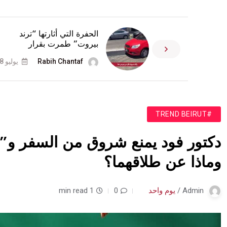
الحفرة التي أثارتها “ترند
بيروت” طمرت بقرار
Rabih Chantaf
يوليو 18
#TREND BEIRUT
دكتور فود يمنع شروق من السفر و”تر
وماذا عن طلاقهما؟
Admin /
يوم واحد
0
1 min read