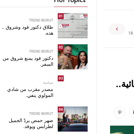
01
TREND BEIRUT
طلاق دكتور فود وشروق ..
هذه.
1
02
TREND BEIRUT
دكتور فود يمنع شروق من
السفر.
03
ية..
سياسة
مصدر مقرب من شادي
المولوي ينفي.
04
TREND BEIRUT
صهر حمص يردّ الجميل
لطرابس ويوفد.