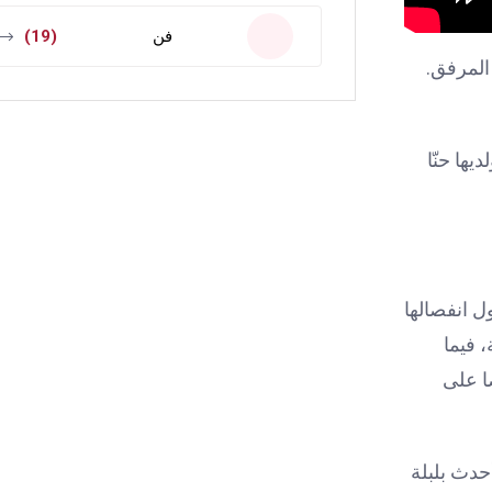
فن
(19)
المرفق.
ها حنّا
 انفصالها
 فيما
ا على
حدث بلبلة